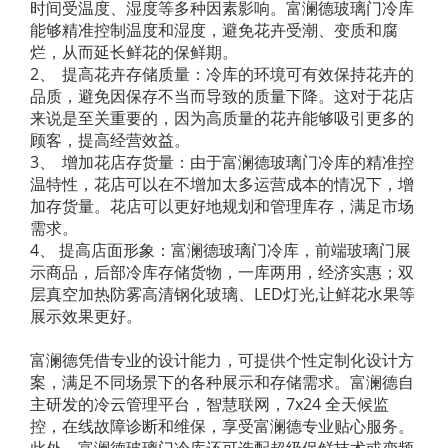
时间受温度、湿度等多种因素影响。富澜德玻璃门冷库
能够精准控制温度和湿度，避免花卉受潮、变质和腐
烂，从而延长鲜花的保鲜期。
2、	提高花卉存储质量：冷库的环境可有效保持花卉的
品质，避免因保存不当而导致的质量下降。这对于花店
来说是至关重要的，因为高质量的花卉能够吸引更多的
顾客，提高经营效益。
3、	增加花店存货量：由于富澜德玻璃门冷库的精准控
温特性，花店可以在不增加太多运营成本的情况下，增
加存货量。花店可以更好地规划和管理库存，满足市场
需求。
4、 提高店面形象：富澜德玻璃门冷库，前端玻璃门展
示商品，后部冷库存储货物，一库两用，经济实惠；双
层真空加热防雾高清钢化玻璃、LED灯光,让鲜花水果等
展示效果更好。
富澜德凭借专业的设计能力，可提供个性定制化设计方
案，满足不同场景下的各种展示和存储需求。富澜德自
主研发的冷云管理平台，智慧联网，7x24 全天候监
控，在线故障诊断和维保，享受富澜德专业贴心服务。 
此外，富澜德玻璃门冷库还可选配超级保鲜技术或变频