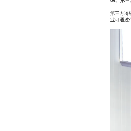
04、第
第三方冷
业可通过