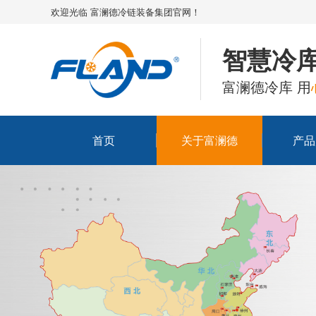
欢迎光临 富澜德冷链装备集团官网！
智慧冷库
富澜德冷库 用
首页
关于富澜德
产品